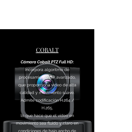
COBALT
Cámara Cobalt PTZ Full HD:
Incorpora algoritmo de
procesamiento ISP avanzado,
que proporciona video de alta
calidad y movimiento suave.
Admite codificación H.264 /
H.265,
lo que hace que el vídeo en
movimiento sea fluido y claro en
condiciones de bajo ancho de