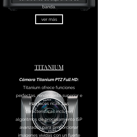
banda.
ver más
TITANIUM
Cámara Titanium PTZ Full HD:
Titanium ofrece funciones
perfectas, rendimiento superior e
interfaces ricas. Las
características incluyen
algoritmos de procesamiento ISP
avanzados para proporcionar
imágenes vívidas con un fuerte